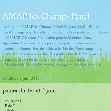
AMAP les Champs Penel
Le blog de l'AMAP les Champs Penel (Zegerscappel - 59 ) est un
lieu d'échange pour les adhérents et facilite leur participation à la vie
de l'AMAP. C'est une Association pour le Maintien d’une
Agriculture Paysanne. Nous proposons plusieurs formules de
paniers de légumes bio, des pâtisseries bio de Zégerscappel, des
pains bio de Godewaersvelde, des poulets bio de la ferme, des
fromages de chèvre de Terdeghem, des produits laitiers
d'Hazebrouck. Nous développons également les achats groupés.
vendredi 1 juin 2018
panier du 1er et 2 juin
- courgettes
- P de T
- salade